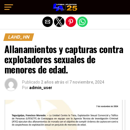
Salir de la versión móvil
LAHD_HN
Allanamientos y capturas contra
explotadores sexuales de
menores de edad.
Publicado
2 años atrás
el
7 noviembre, 2024
Por
admin_user