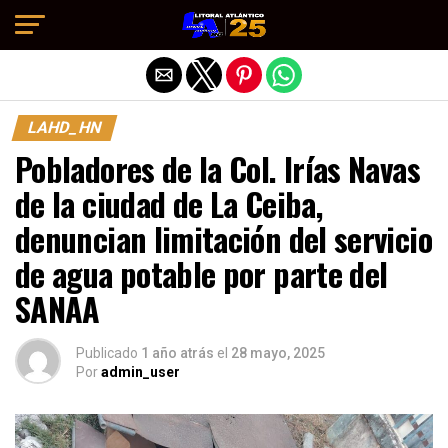
Salir de la versión móvil
LAHD_HN
Pobladores de la Col. Irías Navas
de la ciudad de La Ceiba,
denuncian limitación del servicio
de agua potable por parte del
SANAA
Publicado
1 año atrás
el
28 mayo, 2025
Por
admin_user