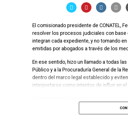
subsidios para reducir el impacto en la po
pueden sostenerse de manera indefinida.
El comisionado presidente de CONATEL, Fe
resolver los procesos judiciales con bas
integran cada expediente, y no tomando en
emitidas por abogados a través de los me
En ese sentido, hizo un llamado a todas las
Público y a la Procuraduría General de la 
dentro del marco legal establecido y evit
interpretarse como intentos de influir en el 
Asimismo, Anduray rechazó que los proces
para la unidad del Partido Nacional. Asegu
CON
tribunales de justicia, mientras que las di
discutirse y definirse en el momento que c