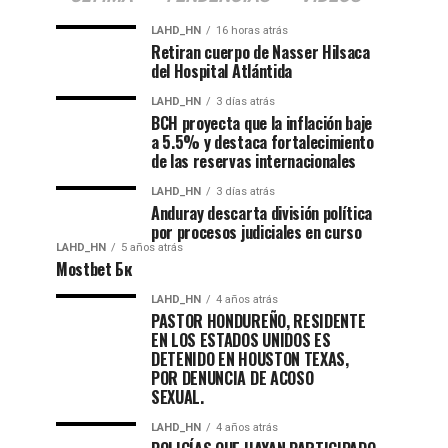
LAHD_HN
16 horas atrás
Retiran cuerpo de Nasser Hilsaca
del Hospital Atlántida
LAHD_HN
3 días atrás
BCH proyecta que la inflación baje
a 5.5% y destaca fortalecimiento
de las reservas internacionales
LAHD_HN
3 días atrás
Anduray descarta división política
por procesos judiciales en curso
LAHD_HN
5 años atrás
Mostbet Бк
LAHD_HN
4 años atrás
PASTOR HONDUREÑO, RESIDENTE
EN LOS ESTADOS UNIDOS ES
DETENIDO EN HOUSTON TEXAS,
POR DENUNCIA DE ACOSO
SEXUAL.
LAHD_HN
4 años atrás