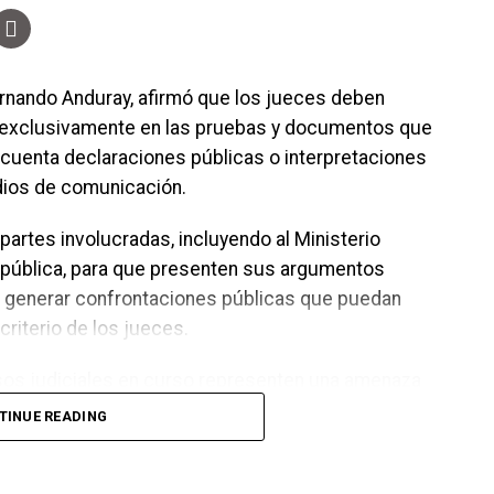
blación, aunque advirtió que estas medidas no
rnando Anduray, afirmó que los jueces deben
e exclusivamente en las pruebas y documentos que
 cuenta declaraciones públicas o interpretaciones
dios de comunicación.
 partes involucradas, incluyendo al Ministerio
República, para que presenten sus argumentos
en generar confrontaciones públicas que puedan
criterio de los jueces.
os judiciales en curso representen una amenaza
ró que los asuntos legales deben resolverse en los
TINUE READING
ferencias o decisiones de carácter político deberán
orresponda dentro del proceso electoral.