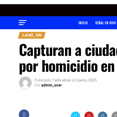
INICIO
SEÑAL EN VIVO
LAHD_HN
Capturan a ciuda
por homicidio en
Publicado
1 año atrás
el
2 junio, 2025
Por
admin_user