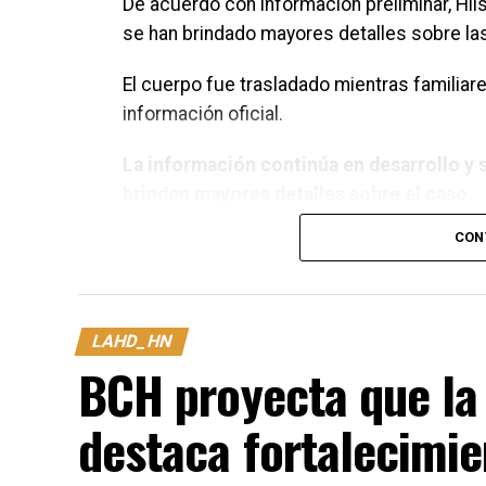
De acuerdo con información preliminar, Hils
se han brindado mayores detalles sobre las
El cuerpo fue trasladado mientras familia
información oficial.
La información continúa en desarrollo y 
brinden mayores detalles sobre el caso.
CON
LAHD_HN
BCH proyecta que la 
destaca fortalecimie