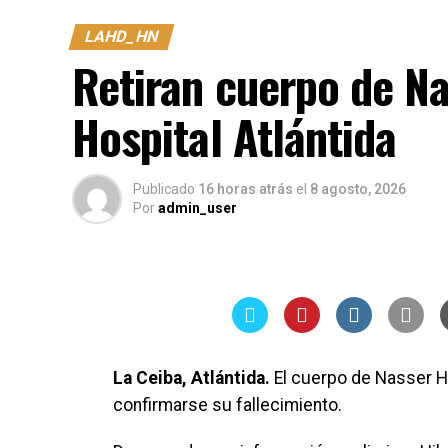
LAHD_HN
Retiran cuerpo de Na
Hospital Atlántida
Publicado
16 horas atrás
el
8 agosto, 2026
Por
admin_user
La Ceiba, Atlántida.
El cuerpo de Nasser Hi
confirmarse su fallecimiento.