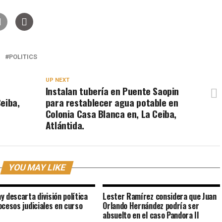
POLITICS
UP NEXT
Instalan tubería en Puente Saopin
Ceiba,
para restablecer agua potable en
Colonia Casa Blanca en, La Ceiba,
Atlántida.
YOU MAY LIKE
y descarta división política
Lester Ramírez considera que Juan
ocesos judiciales en curso
Orlando Hernández podría ser
absuelto en el caso Pandora II