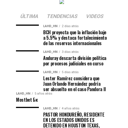
ÚLTIMA
TENDENCIAS
VIDEOS
LAHD_HN
2 días atrás
BCH proyecta que la inflación baje
a 5.5% y destaca fortalecimiento
de las reservas internacionales
LAHD_HN
3 días atrás
Anduray descarta división política
por procesos judiciales en curso
LAHD_HN
5 días atrás
Lester Ramírez considera que
Juan Orlando Hernández podría
ser absuelto en el caso Pandora II
LAHD_HN
5 años atrás
Mostbet Бк
LAHD_HN
4 años atrás
PASTOR HONDUREÑO, RESIDENTE
EN LOS ESTADOS UNIDOS ES
DETENIDO EN HOUSTON TEXAS,