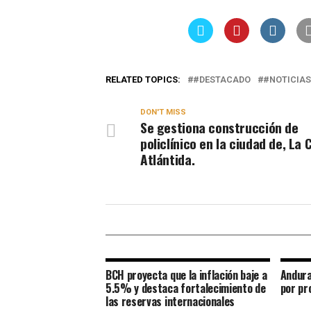
RELATED TOPICS:
#DESTACADO
#NOTICIAS
DON'T MISS
Se gestiona construcción de
policlínico en la ciudad de, La 
Atlántida.
BCH proyecta que la inflación baje a
Andura
5.5% y destaca fortalecimiento de
por pr
las reservas internacionales