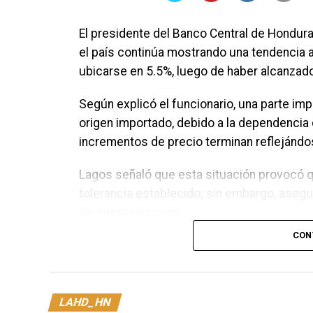
El presidente del Banco Central de Hondura
el país continúa mostrando una tendencia a
ubicarse en 5.5%, luego de haber alcanzad
Según explicó el funcionario, una parte imp
origen importado, debido a la dependencia 
incrementos de precio terminan reflejándo
Lagos señaló que esta situación provocó q
tolerancia establecido; sin embargo, ase
de desaceleración.
CON
“Subió hasta una tasa de 6%. Ahora lo que
probablemente este mes se encuentre en 5
En materia financiera, el titular del BCH de
LAHD_HN