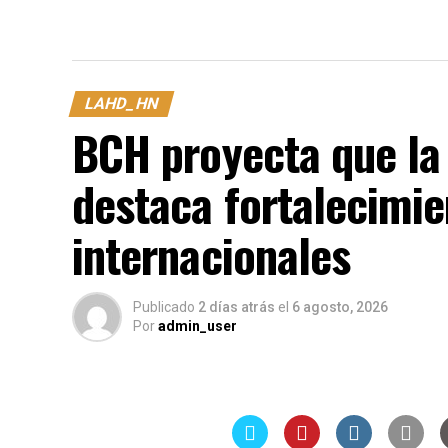
LAHD_HN
BCH proyecta que la 
destaca fortalecimie
internacionales
Publicado
2 días atrás
el
6 agosto, 2026
Por
admin_user