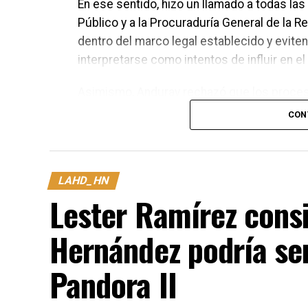
En ese sentido, hizo un llamado a todas las
Público y a la Procuraduría General de la 
dentro del marco legal establecido y evit
interpretarse como intentos de influir en el 
Asimismo, Anduray rechazó que los proces
para la unidad del Partido Nacional. Asegu
CON
tribunales de justicia, mientras que las di
discutirse y definirse en el momento que c
LAHD_HN
Lester Ramírez cons
Hernández podría ser
Pandora II