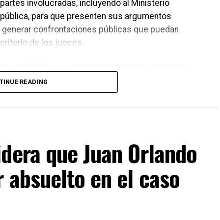
 partes involucradas, incluyendo al Ministerio
República, para que presenten sus argumentos
en generar confrontaciones públicas que puedan
criterio de los jueces.
os judiciales en curso representen una amenaza
ró que los asuntos legales deben resolverse en los
TINUE READING
ferencias o decisiones de carácter político deberán
orresponda dentro del proceso electoral.
idera que Juan Orlando
 absuelto en el caso