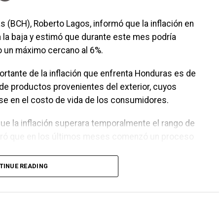
s (BCH), Roberto Lagos, informó que la inflación en
 la baja y estimó que durante este mes podría
o un máximo cercano al 6%.
ortante de la inflación que enfrenta Honduras es de
de productos provenientes del exterior, cuyos
se en el costo de vida de los consumidores.
ue la inflación superara temporalmente el rango de
guró que en los últimos meses comenzó un proceso
TINUE READING
 vimos a junio es que empezó a converger a 5.8% y
.5%”, indicó.
stacó el fortalecimiento de las reservas