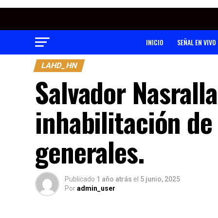
INICIO
SEÑAL EN VIVO
LAHD_HN
Salvador Nasrall
inhabilitación de
generales.
Publicado
1 año atrás
el
5 junio, 2025
Por
admin_user