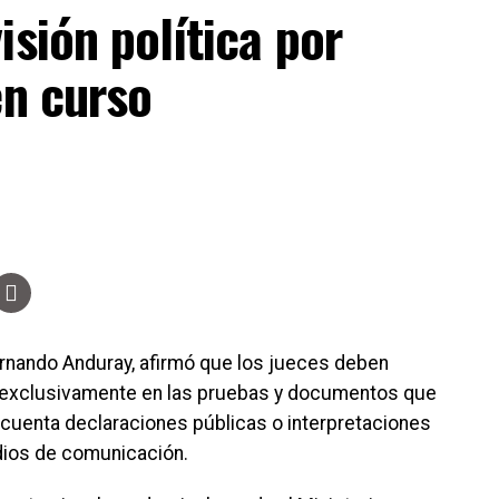
s 11,700 millones de dólares, monto equivalente a
isión política por
en curso
vas contribuye a mantener la estabilidad económica
ompromisos internacionales y garantiza la capacidad
n escenario económico adverso.
os combustibles, el presidente del Banco Central
ierno es limitado, ya que Honduras depende de las
es. No obstante, señaló que se han mantenido
blación, aunque advirtió que estas medidas no
rnando Anduray, afirmó que los jueces deben
e exclusivamente en las pruebas y documentos que
 cuenta declaraciones públicas o interpretaciones
dios de comunicación.