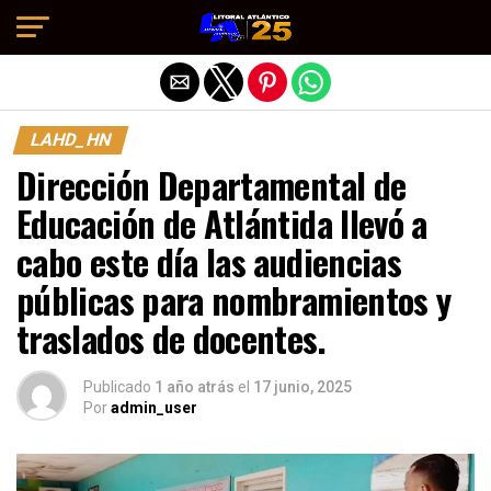
Salir de la versión móvil
LAHD_HN
Dirección Departamental de
Educación de Atlántida llevó a
cabo este día las audiencias
públicas para nombramientos y
traslados de docentes.
Publicado
1 año atrás
el
17 junio, 2025
Por
admin_user