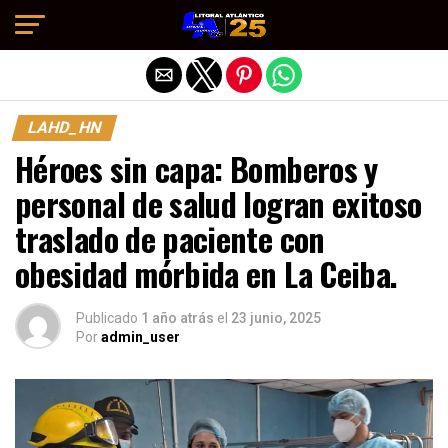
Salir de la versión móvil
LAHD_HN
Héroes sin capa: Bomberos y
personal de salud logran exitoso
traslado de paciente con
obesidad mórbida en La Ceiba.
Publicado
1 año atrás
el
23 junio, 2025
Por
admin_user