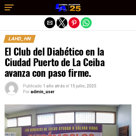
Salir de la versión móvil
LAHD_HN
El Club del Diabético en la
Ciudad Puerto de La Ceiba
avanza con paso firme.
Publicado
1 año atrás
el
15 julio, 2025
Por
admin_user