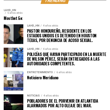
TRENDING
LAHD_HN
5 años atrás
Mostbet Бк
LAHD_HN
4 años atrás
PASTOR HONDUREÑO, RESIDENTE EN LOS
ESTADOS UNIDOS ES DETENIDO EN HOUSTON
TEXAS, POR DENUNCIA DE ACOSO SEXUAL.
LAHD_HN
4 años atrás
POLICÍAS QUE HAYAN PARTICIPADO EN LA MUERTE
DE WILSON PÉREZ, SERÁN ENTREGADOS A LAS
AUTORIDADES COMPETENTES.
ENTRETENIMIENTO
6 años atrás
Noticiero Meridiano
NOTICIAS
4 años atrás
POBLADORES DE EL PORVENIR EN ATLANTIDA
ALARMADOS POR ALTO OLEAJE DEL MAR.