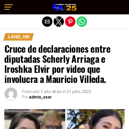
Salir de la versión móvil
LAHD_HN
Cruce de declaraciones entre
diputadas Scherly Arriaga e
Iroshka Elvir por video que
involucra a Mauricio Villeda.
Publicado
1 año atrás
el
21 julio, 2025
Por
admin_user