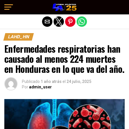
Salir de la versión móvil
LAHD_HN
Enfermedades respiratorias han
causado al menos 224 muertes
en Honduras en lo que va del año.
Publicado
1 año atrás
el
24 julio, 2025
Por
admin_user