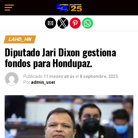
Salir de la versión móvil
LAHD_HN
Diputado Jari Dixon gestiona
fondos para Hondupaz.
Publicado
11 meses atrás
el
8 septiembre, 2025
Por
admin_user