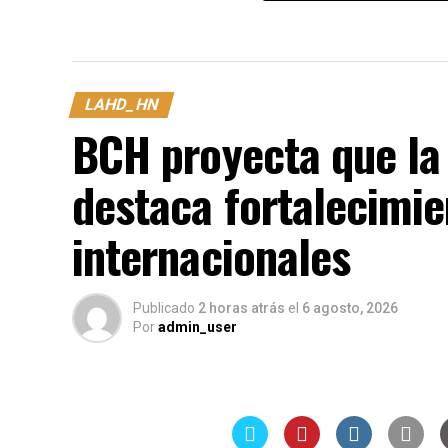
LAHD_HN
BCH proyecta que la 
destaca fortalecimie
internacionales
Publicado
2 horas atrás
el
6 agosto, 2026
Por
admin_user