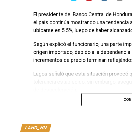
El presidente del Banco Central de Hondura
el país continúa mostrando una tendencia a
ubicarse en 5.5%, luego de haber alcanzad
Según explicó el funcionario, una parte imp
origen importado, debido a la dependencia 
incrementos de precio terminan reflejándo
Lagos señaló que esta situación provocó q
tolerancia establecido; sin embargo, ase
de desaceleración.
CON
“Subió hasta una tasa de 6%. Ahora lo que
probablemente este mes se encuentre en 5
En materia financiera, el titular del BCH de
LAHD_HN