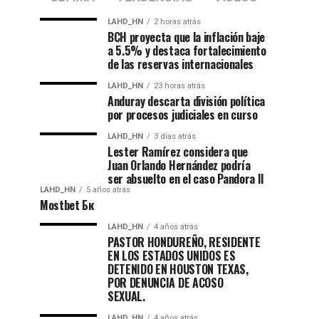
LAHD_HN
2 horas atrás
BCH proyecta que la inflación baje
a 5.5% y destaca fortalecimiento
de las reservas internacionales
LAHD_HN
23 horas atrás
Anduray descarta división política
por procesos judiciales en curso
LAHD_HN
3 días atrás
Lester Ramírez considera que
Juan Orlando Hernández podría
ser absuelto en el caso Pandora II
LAHD_HN
5 años atrás
Mostbet Бк
LAHD_HN
4 años atrás
PASTOR HONDUREÑO, RESIDENTE
EN LOS ESTADOS UNIDOS ES
DETENIDO EN HOUSTON TEXAS,
POR DENUNCIA DE ACOSO
SEXUAL.
LAHD_HN
4 años atrás