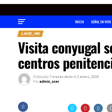
INICIO
SEÑAL EN VIVO
LAHD_HN
Visita conyugal s
centros penitenci
Publicado
7 meses atrás
el
2 enero, 2026
Por
admin_user