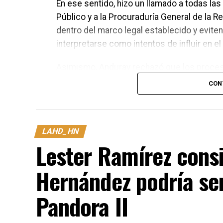
En ese sentido, hizo un llamado a todas las
Público y a la Procuraduría General de la 
dentro del marco legal establecido y evit
interpretarse como intentos de influir en el 
Asimismo, Anduray rechazó que los proces
para la unidad del Partido Nacional. Asegu
CON
tribunales de justicia, mientras que las di
discutirse y definirse en el momento que c
LAHD_HN
Lester Ramírez cons
Hernández podría ser
Pandora II