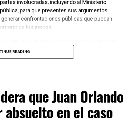
 partes involucradas, incluyendo al Ministerio
República, para que presenten sus argumentos
en generar confrontaciones públicas que puedan
criterio de los jueces.
os judiciales en curso representen una amenaza
ró que los asuntos legales deben resolverse en los
TINUE READING
ferencias o decisiones de carácter político deberán
orresponda dentro del proceso electoral.
idera que Juan Orlando
 absuelto en el caso