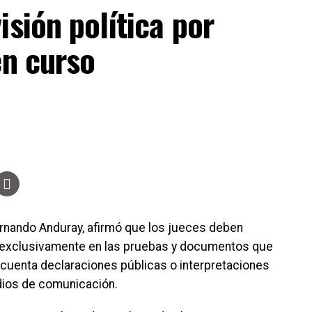
s 11,700 millones de dólares, monto equivalente a
isión política por
en curso
vas contribuye a mantener la estabilidad económica
ompromisos internacionales y garantiza la capacidad
n escenario económico adverso.
os combustibles, el presidente del Banco Central
ierno es limitado, ya que Honduras depende de las
es. No obstante, señaló que se han mantenido
blación, aunque advirtió que estas medidas no
rnando Anduray, afirmó que los jueces deben
e exclusivamente en las pruebas y documentos que
 cuenta declaraciones públicas o interpretaciones
dios de comunicación.