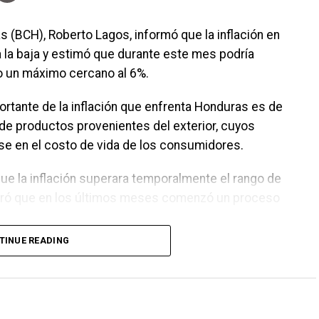
s (BCH), Roberto Lagos, informó que la inflación en
 la baja y estimó que durante este mes podría
o un máximo cercano al 6%.
ortante de la inflación que enfrenta Honduras es de
de productos provenientes del exterior, cuyos
se en el costo de vida de los consumidores.
ue la inflación superara temporalmente el rango de
guró que en los últimos meses comenzó un proceso
TINUE READING
 vimos a junio es que empezó a converger a 5.8% y
.5%”, indicó.
stacó el fortalecimiento de las reservas