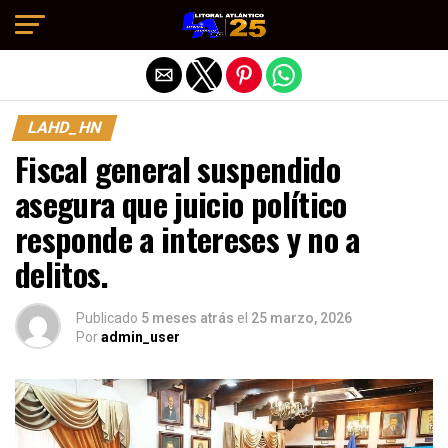
Salir de la versión móvil
LAHD_HN
Fiscal general suspendido
asegura que juicio político
responde a intereses y no a
delitos.
Publicado
5 meses atrás
el
25 marzo, 2026
Por
admin_user