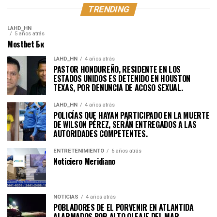
TRENDING
LAHD_HN
5 años atrás
Mostbet Бк
LAHD_HN
4 años atrás
PASTOR HONDUREÑO, RESIDENTE EN LOS
ESTADOS UNIDOS ES DETENIDO EN HOUSTON
TEXAS, POR DENUNCIA DE ACOSO SEXUAL.
LAHD_HN
4 años atrás
POLICÍAS QUE HAYAN PARTICIPADO EN LA MUERTE
DE WILSON PÉREZ, SERÁN ENTREGADOS A LAS
AUTORIDADES COMPETENTES.
ENTRETENIMIENTO
6 años atrás
Noticiero Meridiano
NOTICIAS
4 años atrás
POBLADORES DE EL PORVENIR EN ATLANTIDA
ALARMADOS POR ALTO OLEAJE DEL MAR.