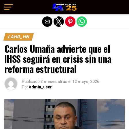
Salir de la versión móvil
LAHD_HN
Carlos Umaña advierte que el
IHSS seguirá en crisis sin una
reforma estructural
Publicado
3 meses atrás
el
12 mayo, 2026
Por
admin_user