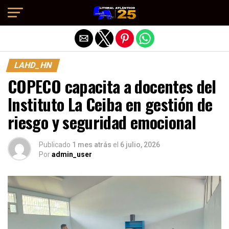
Salir de la versión móvil
LAHD_HN
COPECO capacita a docentes del
Instituto La Ceiba en gestión de
riesgo y seguridad emocional
Publicado
1 mes atrás
el
6 julio, 2026
Por
admin_user