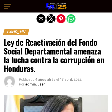
Salir de la versión móvil
LAHD_HN
Ley de Reactivación del Fondo
Social Departamental amenaza
la lucha contra la corrupción en
Honduras.
Publicado
4 años atrás
el
13 abril, 2022
Por
admin_user