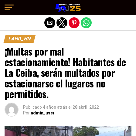
Salir de la versión móvil
LAHD_HN
¡Multas por mal
estacionamiento! Habitantes de
La Ceiba, serán multados por
estacionarse el lugares no
permitidos.
Publicado
4 años atrás
el
28 abril, 2022
Por
admin_user