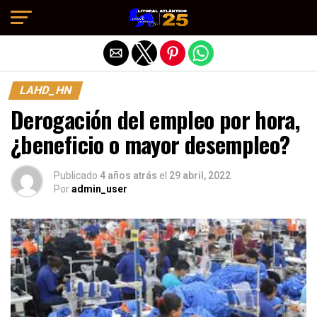
Salir de la versión móvil
LAHD_HN
Derogación del empleo por hora,
¿beneficio o mayor desempleo?
Publicado
4 años atrás
el
29 abril, 2022
Por
admin_user