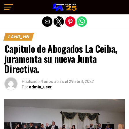
Salir de la versión móvil
LAHD_HN
Capitulo de Abogados La Ceiba,
juramenta su nueva Junta
Directiva.
Publicado
4 años atrás
el
29 abril, 2022
Por
admin_user