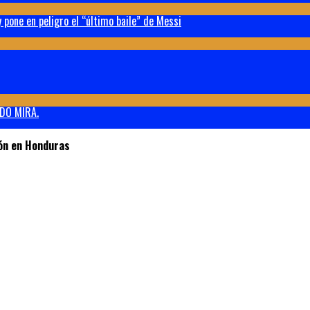
 pone en peligro el “último baile” de Messi
DO MIRA.
ión en Honduras