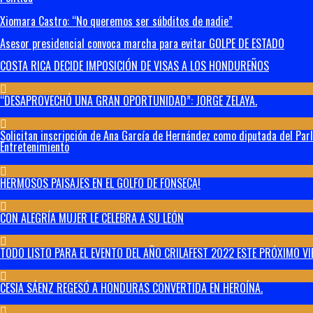
Xiomara Castro: “No queremos ser súbditos de nadie”
Asesor presidencial convoca marcha para evitar GOLPE DE ESTADO
COSTA RICA DECIDE IMPOSICIÓN DE VISAS A LOS HONDUREÑOS
“DESAPROVECHÓ UNA GRAN OPORTUNIDAD”: JORGE ZELAYA.
Solicitan inscripción de Ana García de Hernández como diputada del Par
Entretenimiento
HERMOSOS PAISAJES EN EL GOLFO DE FONSECA!
CON ALEGRÍA MUJER LE CELEBRA A SU LEÓN
TODO LISTO PARA EL EVENTO DEL AÑO CRILAFEST 2022 ESTE PRÓXIMO VI
CESIA SÁENZ REGESÓ A HONDURAS CONVERTIDA EN HEROÍNA.