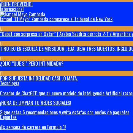
¡BUEN PROVECHO!
Internacional
Ismael “El Mayo” Zambada comparece al tribunal de New York
“Debut con sorpresa en Qatar” | Arabia Saudita derrota 2-1 a Argentina y
TIROTEO EN ESCUELA DE MISSOOURI, EUA, DEJA TRES MUERTOS, INCLUIDO
¿DIJO “QUE SI” PERO INTIMIDADA?
POR SUPUESTA INFIDELIDAD CASI LO MATA.
Tecnología
Creador de ChatGTP que su nuevo modelo de Inteligencia Artificial razo
¡HORA DE LIMPIAR TU REDES SOCIALES!
Sigue estas 5 recomendaciones y evita estafas con envíos de paquetes
Deportes
¡Es semana de carrera en Formula 1!