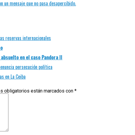
 con un mensaje que no pasa desapercibido.
las reservas internacionales
so
absuelto en el caso Pandora II
enuncia persecución política
as en La Ceiba
s obligatorios están marcados con
*