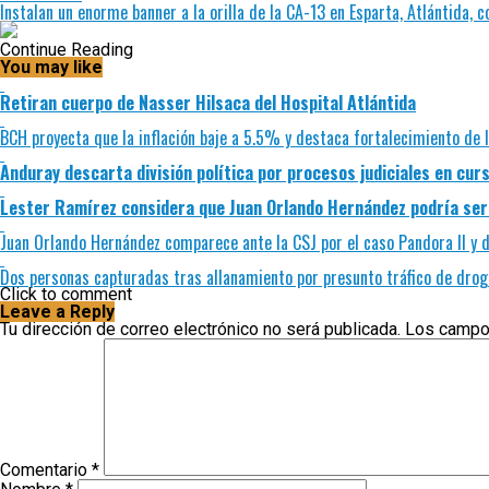
Instalan un enorme banner a la orilla de la CA-13 en Esparta, Atlántida,
Continue Reading
You may like
Retiran cuerpo de Nasser Hilsaca del Hospital Atlántida
BCH proyecta que la inflación baje a 5.5% y destaca fortalecimiento de 
Anduray descarta división política por procesos judiciales en cur
Lester Ramírez considera que Juan Orlando Hernández podría ser 
Juan Orlando Hernández comparece ante la CSJ por el caso Pandora II y d
Dos personas capturadas tras allanamiento por presunto tráfico de drog
Click to comment
Leave a Reply
Tu dirección de correo electrónico no será publicada.
Los campo
Comentario
*