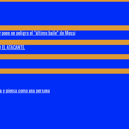
 pone en peligro el “último baile” de Messi
 EL ATACANTE.
na y piensa como una persona