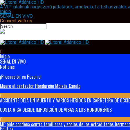
A VIP jutalmak nagyszerű juttatások, amelyeket a felhasználók
Inicio
SEÑAL EN VIVO
Connect with us
Litoral Atlántico HD
Inicio
SEÑAL EN VIVO
Noticias
¡Precaución en Pespire!
Muere el cantautor Hondureño Moisés Canelo
ACCIDENTE DEJA UN MUERTO Y VARIOS HERIDOS EN CARRETERA DE OCCID
COSTA RICA DECIDE IMPOSICIÓN DE VISAS A LOS HONDUREÑOS
MP pide condena contra familiares y socios de los extraditados hermanos
Política