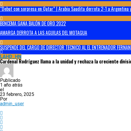
“Debut con sorpresa en Qatar” | Arabia Saudita derrota 2-1 a Argentina y
BENCEMA GANA BALÓN DE ORO 2022
AMARGA DERROTA A LAS AGUILAS DEL MOTAGUA
SUSPENDE DEL CARGO DE DIRECTOR TECNICO AL EL ENTRENADOR FERNAN
LAHD_HN
Cardenal Rodríguez llama a la unidad y rechaza la creciente divis
Publicado
1 año atrás
el
23 febrero, 2025
Por
admin_user