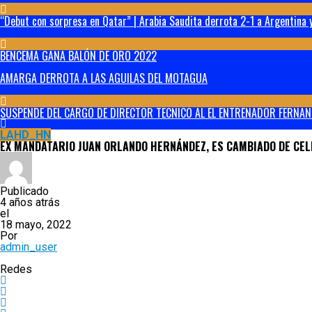
“Debut con sorpresa en Qatar” | Arabia Saudita derrota 2-1 a Argentina y
BENCEMA GANA BALÓN DE ORO 2022
AMARGA DERROTA A LAS AGUILAS DEL MOTAGUA
SUSPENDE DEL CARGO DE DIRECTOR TECNICO AL EL ENTRENADOR FERNAN
LAHD_HN
EX MANDATARIO JUAN ORLANDO HERNÁNDEZ, ES CAMBIADO DE CEL
Publicado
4 años atrás
el
18 mayo, 2022
Por
admin_user
Redes