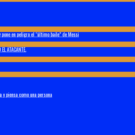
 pone en peligro el “último baile” de Messi
 EL ATACANTE.
na y piensa como una persona