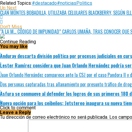
Related Topics:
#destacado
#noticias
Politics
Up Next
CLAN MONTES BOBADILLA, UTILIZABA CELULARES BLACKBERRY, SEGÚN E
Don't Miss
“A LA M… CÓDIGO DE IMPUNIDAD” CARLOS UMAÑA, TRAS CONOCER QUE S
Continue Reading
You may like
Anduray descarta división política por procesos judiciales en cur
Lester Ramírez considera que Juan Orlando Hernández podría ser 
Juan Orlando Hernández comparece ante la CSJ por el caso Pandora II y d
Dos personas capturadas tras allanamiento por presunto tráfico de drog
Asfura se conmueve al defender los logros de sus primeros 180 d
Nueva opción para los ceibeños: Jetstereo inaugura su nueva tien
Click to comment
Leave a Reply
Tu dirección de correo electrónico no será publicada.
Los campo