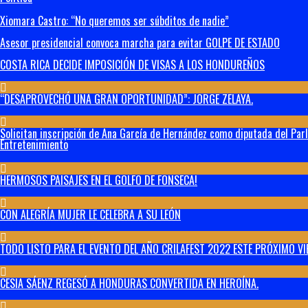
Xiomara Castro: “No queremos ser súbditos de nadie”
Asesor presidencial convoca marcha para evitar GOLPE DE ESTADO
COSTA RICA DECIDE IMPOSICIÓN DE VISAS A LOS HONDUREÑOS
“DESAPROVECHÓ UNA GRAN OPORTUNIDAD”: JORGE ZELAYA.
Solicitan inscripción de Ana García de Hernández como diputada del Par
Entretenimiento
HERMOSOS PAISAJES EN EL GOLFO DE FONSECA!
CON ALEGRÍA MUJER LE CELEBRA A SU LEÓN
TODO LISTO PARA EL EVENTO DEL AÑO CRILAFEST 2022 ESTE PRÓXIMO VI
CESIA SÁENZ REGESÓ A HONDURAS CONVERTIDA EN HEROÍNA.