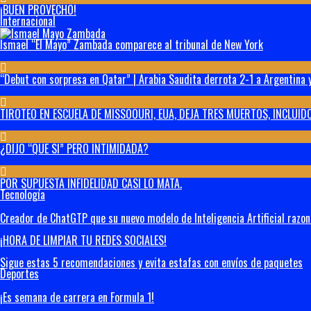
¡BUEN PROVECHO!
Internacional
Ismael “El Mayo” Zambada comparece al tribunal de New York
“Debut con sorpresa en Qatar” | Arabia Saudita derrota 2-1 a Argentina y
TIROTEO EN ESCUELA DE MISSOOURI, EUA, DEJA TRES MUERTOS, INCLUIDO
¿DIJO “QUE SI” PERO INTIMIDADA?
POR SUPUESTA INFIDELIDAD CASI LO MATA.
Tecnología
Creador de ChatGTP que su nuevo modelo de Inteligencia Artificial razo
¡HORA DE LIMPIAR TU REDES SOCIALES!
Sigue estas 5 recomendaciones y evita estafas con envíos de paquetes
Deportes
¡Es semana de carrera en Formula 1!