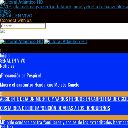
A VIP jutalmak nagyszerű juttatások, amelyeket a felhasználók
Inicio
SEÑAL EN VIVO
Connect with us
Litoral Atlántico HD
Inicio
SEÑAL EN VIVO
Noticias
¡Precaución en Pespire!
Muere el cantautor Hondureño Moisés Canelo
ACCIDENTE DEJA UN MUERTO Y VARIOS HERIDOS EN CARRETERA DE OCCID
COSTA RICA DECIDE IMPOSICIÓN DE VISAS A LOS HONDUREÑOS
MP pide condena contra familiares y socios de los extraditados hermanos
Política