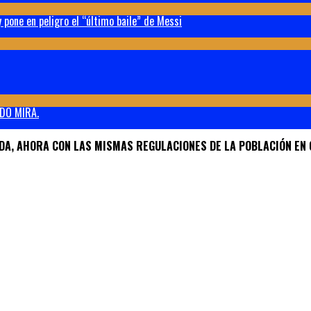
 pone en peligro el “último baile” de Messi
DO MIRA.
DA, AHORA CON LAS MISMAS REGULACIONES DE LA POBLACIÓN EN