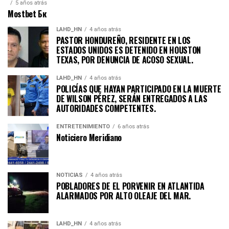
5 años atrás
Mostbet Бк
LAHD_HN
4 años atrás
PASTOR HONDUREÑO, RESIDENTE EN LOS
ESTADOS UNIDOS ES DETENIDO EN HOUSTON
TEXAS, POR DENUNCIA DE ACOSO SEXUAL.
LAHD_HN
4 años atrás
POLICÍAS QUE HAYAN PARTICIPADO EN LA MUERTE
DE WILSON PÉREZ, SERÁN ENTREGADOS A LAS
AUTORIDADES COMPETENTES.
ENTRETENIMIENTO
6 años atrás
Noticiero Meridiano
NOTICIAS
4 años atrás
POBLADORES DE EL PORVENIR EN ATLANTIDA
ALARMADOS POR ALTO OLEAJE DEL MAR.
LAHD_HN
4 años atrás