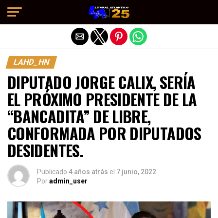
Salir de la versión móvil
LAHD_HN
DIPUTADO JORGE CALIX, SERÍA
EL PRÓXIMO PRESIDENTE DE LA
“BANCADITA” DE LIBRE,
CONFORMADA POR DIPUTADOS
DESIDENTES.
Publicado
4 años atrás
el
7 junio, 2022
Por
admin_user