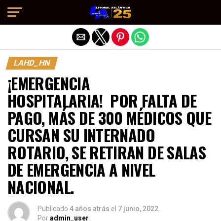
Salir de la versión móvil
LAHD_HN
¡EMERGENCIA
HOSPITALARIA! POR FALTA DE
PAGO, MÁS DE 300 MÉDICOS QUE
CURSAN SU INTERNADO
ROTARIO, SE RETIRAN DE SALAS
DE EMERGENCIA A NIVEL
NACIONAL.
Publicado
4 años atrás
el
7 junio, 2022
Por
admin_user