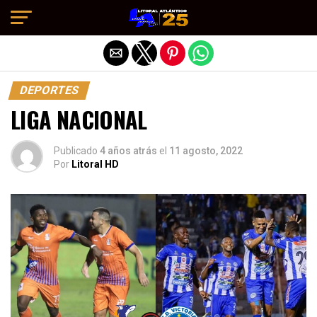
Salir de la versión móvil
DEPORTES
LIGA NACIONAL
Publicado
4 años atrás
el
11 agosto, 2022
Por
Litoral HD