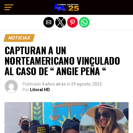
Salir de la versión móvil
NOTICIAS
CAPTURAN A UN
NORTEAMERICANO VINCULADO
AL CASO DE “ ANGIE PEÑA “
Publicado
4 años atrás
el
29 agosto, 2022
Por
Litoral HD