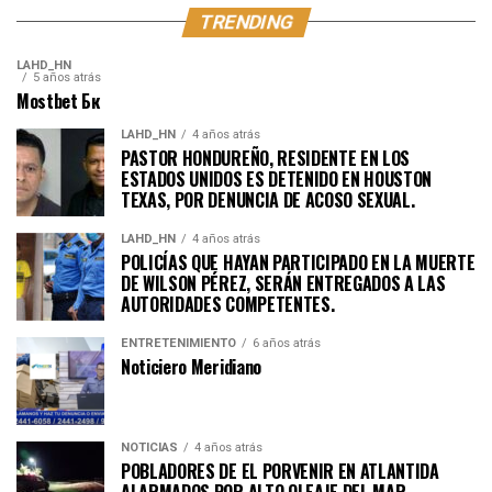
TRENDING
LAHD_HN
5 años atrás
Mostbet Бк
LAHD_HN
4 años atrás
PASTOR HONDUREÑO, RESIDENTE EN LOS
ESTADOS UNIDOS ES DETENIDO EN HOUSTON
TEXAS, POR DENUNCIA DE ACOSO SEXUAL.
LAHD_HN
4 años atrás
POLICÍAS QUE HAYAN PARTICIPADO EN LA MUERTE
DE WILSON PÉREZ, SERÁN ENTREGADOS A LAS
AUTORIDADES COMPETENTES.
ENTRETENIMIENTO
6 años atrás
Noticiero Meridiano
NOTICIAS
4 años atrás
POBLADORES DE EL PORVENIR EN ATLANTIDA
ALARMADOS POR ALTO OLEAJE DEL MAR.