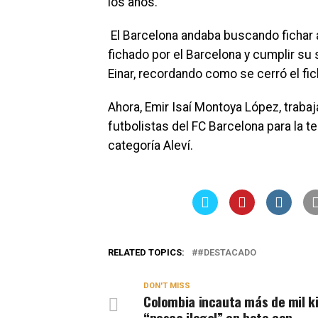
los años.
El Barcelona andaba buscando fichar a
fichado por el Barcelona y cumplir su
Einar, recordando como se cerró el fic
Ahora, Emir Isaí Montoya López, traba
futbolistas del FC Barcelona para la 
categoría Aleví.
RELATED TOPICS:
#DESTACADO
DON'T MISS
Colombia incauta más de mil ki
“pesca ilegal” en bote con