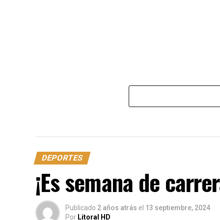
DEPORTES
¡Es semana de carrer
Publicado
2 años atrás
el
13 septiembre, 2024
Por
Litoral HD