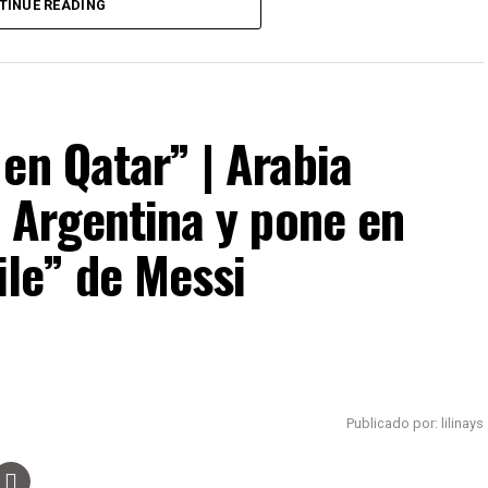
TINUE READING
uras.
en Qatar” | Arabia
a Argentina y pone en
ile” de Messi
Publicado por: lilinays