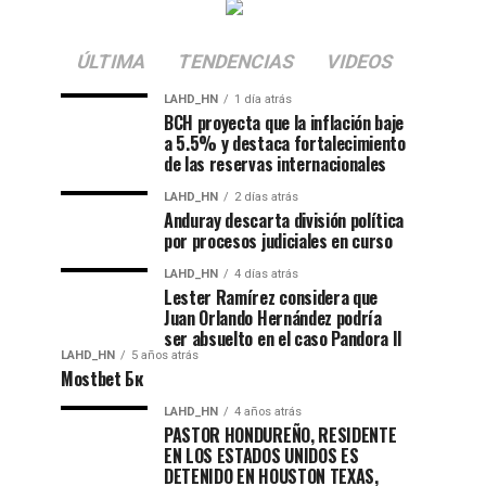
ÚLTIMA
TENDENCIAS
VIDEOS
LAHD_HN
1 día atrás
BCH proyecta que la inflación baje
a 5.5% y destaca fortalecimiento
de las reservas internacionales
LAHD_HN
2 días atrás
Anduray descarta división política
por procesos judiciales en curso
LAHD_HN
4 días atrás
Lester Ramírez considera que
Juan Orlando Hernández podría
ser absuelto en el caso Pandora II
LAHD_HN
5 años atrás
Mostbet Бк
LAHD_HN
4 años atrás
PASTOR HONDUREÑO, RESIDENTE
EN LOS ESTADOS UNIDOS ES
DETENIDO EN HOUSTON TEXAS,