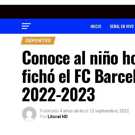
INICIO
SEÑAL EN VIVO
DEPORTES
Conoce al niño h
fichó el FC Barc
2022-2023
Publicado
4 años atrás
el
12 septiembre, 2022
Por
Litoral HD