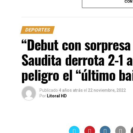
CON
Clasificación: 6:00 am hora loca de Hond
Horario de carrera:
DEPORTES
Carrera: 5:00 am hora loca de Honduras.
“Debut con sorpresa 
Saudita derrota 2-1 
peligro el “último ba
Publicado
4 años atrás
el
22 noviembre, 2022
Por
Litoral HD