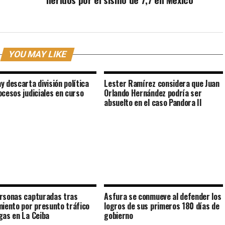
YOU MAY LIKE
y descarta división política
Lester Ramírez considera que Juan
ocesos judiciales en curso
Orlando Hernández podría ser
absuelto en el caso Pandora II
rsonas capturadas tras
Asfura se conmueve al defender los
miento por presunto tráfico
logros de sus primeros 180 días de
gas en La Ceiba
gobierno