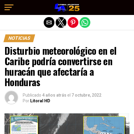
Salir de la versión móvil
NOTICIAS
Disturbio meteorológico en el
Caribe podría convertirse en
huracán que afectaría a
Honduras
Publicado
4 años atrás
el
7 octubre, 2022
Por
Litoral HD