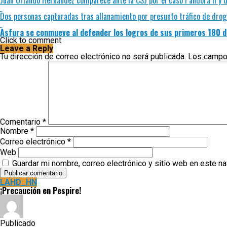
Juan Orlando Hernández comparece ante la CSJ por el caso Pandora II y d
Dos personas capturadas tras allanamiento por presunto tráfico de drog
Asfura se conmueve al defender los logros de sus primeros 180 d
Click to comment
Leave a Reply
Tu dirección de correo electrónico no será publicada.
Los campo
Comentario
*
Nombre
*
Correo electrónico
*
Web
Guardar mi nombre, correo electrónico y sitio web en este n
LAHD_HN
¡Precaución en Pespire!
Publicado