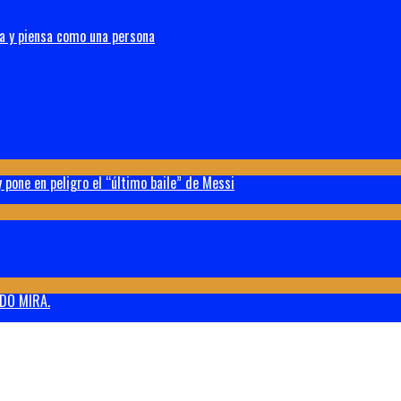
na y piensa como una persona
 pone en peligro el “último baile” de Messi
DO MIRA.