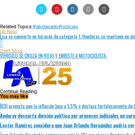
Related Topics:
#destacado
#noticias
Up Next
Lisa se convierte en huracán de categoría 1; Honduras se mantiene en al
Don't Miss
VEHICULO SE CRUZA EN ROJO Y EMBISTE A MOTOCICLISTA.
Continue Reading
You may like
BCH proyecta que la inflación baje a 5.5% y destaca fortalecimiento de 
Anduray descarta división política por procesos judiciales en cur
Lester Ramírez considera que Juan Orlando Hernández podría ser 