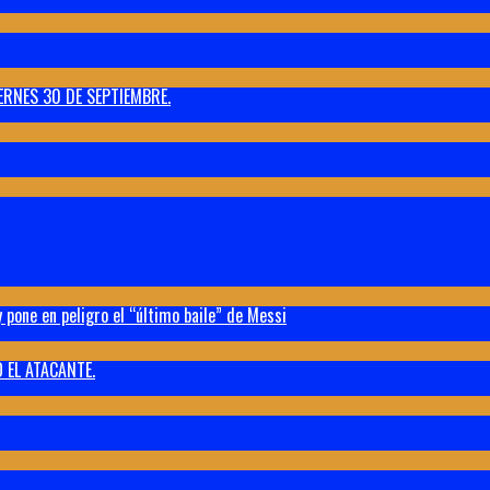
ERNES 30 DE SEPTIEMBRE.
 pone en peligro el “último baile” de Messi
 EL ATACANTE.