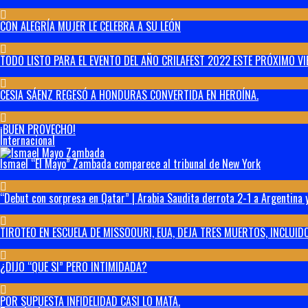
CON ALEGRÍA MUJER LE CELEBRA A SU LEÓN
TODO LISTO PARA EL EVENTO DEL AÑO CRILAFEST 2022 ESTE PRÓXIMO VI
CESIA SÁENZ REGESÓ A HONDURAS CONVERTIDA EN HEROÍNA.
¡BUEN PROVECHO!
Internacional
Ismael “El Mayo” Zambada comparece al tribunal de New York
“Debut con sorpresa en Qatar” | Arabia Saudita derrota 2-1 a Argentina y
TIROTEO EN ESCUELA DE MISSOOURI, EUA, DEJA TRES MUERTOS, INCLUIDO
¿DIJO “QUE SI” PERO INTIMIDADA?
POR SUPUESTA INFIDELIDAD CASI LO MATA.