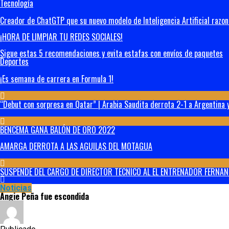
Tecnología
Creador de ChatGTP que su nuevo modelo de Inteligencia Artificial razo
¡HORA DE LIMPIAR TU REDES SOCIALES!
Sigue estas 5 recomendaciones y evita estafas con envíos de paquetes
Deportes
¡Es semana de carrera en Formula 1!
“Debut con sorpresa en Qatar” | Arabia Saudita derrota 2-1 a Argentina y
BENCEMA GANA BALÓN DE ORO 2022
AMARGA DERROTA A LAS AGUILAS DEL MOTAGUA
SUSPENDE DEL CARGO DE DIRECTOR TECNICO AL EL ENTRENADOR FERNAN
Noticias
Angie Peña fue escondida