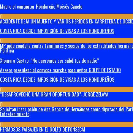
Muere el cantautor Hondureño Moisés Canelo
ACCIDENTE DEJA UN MUERTO Y VARIOS HERIDOS EN CARRETERA DE OCCID
COSTA RICA DECIDE IMPOSICIÓN DE VISAS A LOS HONDUREÑOS
MP pide condena contra familiares y socios de los extraditados hermanos
Política
Xiomara Castro: “No queremos ser súbditos de nadie”
Asesor presidencial convoca marcha para evitar GOLPE DE ESTADO
COSTA RICA DECIDE IMPOSICIÓN DE VISAS A LOS HONDUREÑOS
“DESAPROVECHÓ UNA GRAN OPORTUNIDAD”: JORGE ZELAYA.
Solicitan inscripción de Ana García de Hernández como diputada del Par
Entretenimiento
HERMOSOS PAISAJES EN EL GOLFO DE FONSECA!