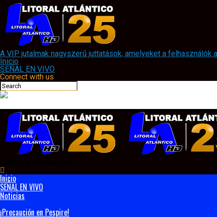
A VIP jutalmak nagyszerű juttatások, amelyeket a felhasználók
Inicio
SEÑAL EN VIVO
Connect with us
Litoral Atlántico HD
Inicio
SEÑAL EN VIVO
Noticias
¡Precaución en Pespire!