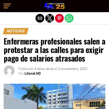
Salir de la versión móvil
NOTICIAS
Enfermeras profesionales salen a
protestar a las calles para exigir
pago de salarios atrasados
Publicado
4 años atrás
el
2 noviembre, 2022
Por
Litoral HD