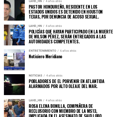
LAHD_HN
4 años atrás
PASTOR HONDUREÑO, RESIDENTE EN LOS
ESTADOS UNIDOS ES DETENIDO EN HOUSTON
TEXAS, POR DENUNCIA DE ACOSO SEXUAL.
LAHD_HN
4 años atrás
POLICÍAS QUE HAYAN PARTICIPADO EN LA MUERTE
DE WILSON PÉREZ, SERÁN ENTREGADOS A LAS
AUTORIDADES COMPETENTES.
ENTRETENIMIENTO
6 años atrás
Noticiero Meridiano
NOTICIAS
4 años atrás
POBLADORES DE EL PORVENIR EN ATLANTIDA
ALARMADOS POR ALTO OLEAJE DEL MAR.
LAHD_HN
4 años atrás
ROSA ELENA BONILLA, COMPAÑERA DE
RECLUSORIO CON MIEMBRO DE LA MS13,
IMPLICADA EN EL ASESINATO DE SAID LOBO.