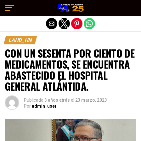
Salir de la versión móvil
LAHD_HN
CON UN SESENTA POR CIENTO DE
MEDICAMENTOS, SE ENCUENTRA
ABASTECIDO EL HOSPITAL
GENERAL ATLÁNTIDA.
Publicado
3 años atrás
el
23 marzo, 2023
Por
admin_user