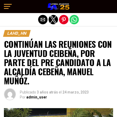
Salir de la versión móvil
LAHD_HN
CONTINÚAN LAS REUNIONES CON
LA JUVENTUD CEIBEÑA, POR
PARTE DEL PRE CANDIDATO A LA
ALCALDÍA CEBEÑA, MANUEL
MUÑÓZ.
Publicado
3 años atrás
el
24 marzo, 2023
Por
admin_user