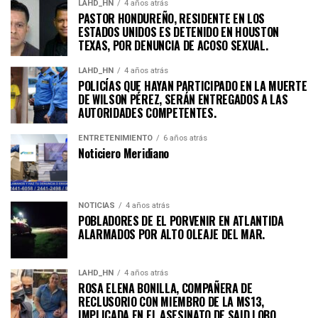
LAHD_HN
4 años atrás
PASTOR HONDUREÑO, RESIDENTE EN LOS
ESTADOS UNIDOS ES DETENIDO EN HOUSTON
TEXAS, POR DENUNCIA DE ACOSO SEXUAL.
LAHD_HN
4 años atrás
POLICÍAS QUE HAYAN PARTICIPADO EN LA MUERTE
DE WILSON PÉREZ, SERÁN ENTREGADOS A LAS
AUTORIDADES COMPETENTES.
ENTRETENIMIENTO
6 años atrás
Noticiero Meridiano
NOTICIAS
4 años atrás
POBLADORES DE EL PORVENIR EN ATLANTIDA
ALARMADOS POR ALTO OLEAJE DEL MAR.
LAHD_HN
4 años atrás
ROSA ELENA BONILLA, COMPAÑERA DE
RECLUSORIO CON MIEMBRO DE LA MS13,
IMPLICADA EN EL ASESINATO DE SAID LOBO.