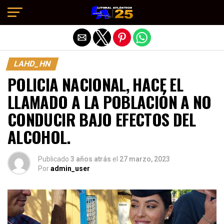
Salir de la versión móvil
LAHD_HN
POLICIA NACIONAL, HACE EL
LLAMADO A LA POBLACIÓN A NO
CONDUCIR BAJO EFECTOS DEL
ALCOHOL.
Publicado
3 años atrás
el
27 marzo, 2023
Por
admin_user