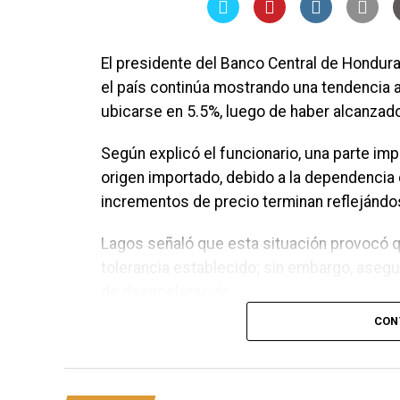
El presidente del Banco Central de Hondura
el país continúa mostrando una tendencia a
ubicarse en 5.5%, luego de haber alcanzad
Según explicó el funcionario, una parte imp
origen importado, debido a la dependencia 
incrementos de precio terminan reflejándo
Lagos señaló que esta situación provocó q
tolerancia establecido; sin embargo, ase
de desaceleración.
CON
“Subió hasta una tasa de 6%. Ahora lo que
probablemente este mes se encuentre en 5