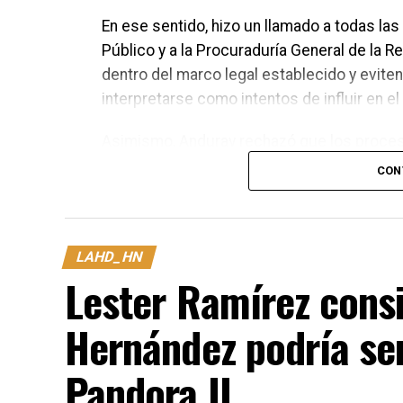
En ese sentido, hizo un llamado a todas las
Público y a la Procuraduría General de la 
dentro del marco legal establecido y evit
interpretarse como intentos de influir en el 
Asimismo, Anduray rechazó que los proces
para la unidad del Partido Nacional. Asegu
CON
tribunales de justicia, mientras que las di
discutirse y definirse en el momento que c
LAHD_HN
Lester Ramírez cons
Hernández podría ser
Pandora II