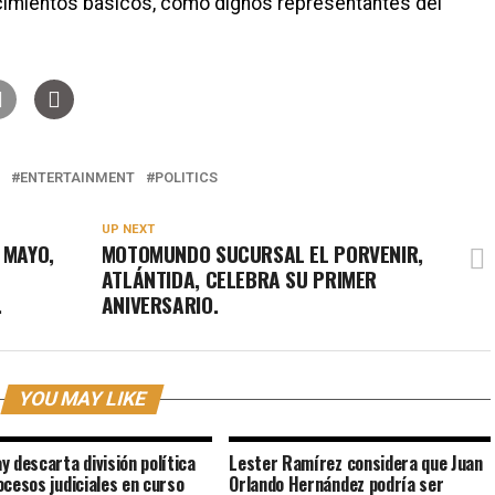
imientos básicos, como dignos representantes del
ENTERTAINMENT
POLITICS
UP NEXT
 MAYO,
MOTOMUNDO SUCURSAL EL PORVENIR,
ATLÁNTIDA, CELEBRA SU PRIMER
.
ANIVERSARIO.
YOU MAY LIKE
y descarta división política
Lester Ramírez considera que Juan
ocesos judiciales en curso
Orlando Hernández podría ser