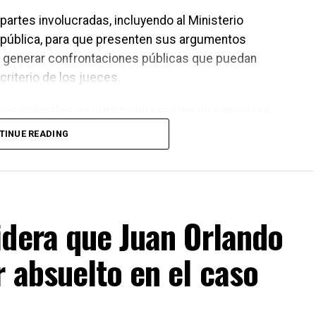
 partes involucradas, incluyendo al Ministerio
República, para que presenten sus argumentos
en generar confrontaciones públicas que puedan
criterio de los jueces.
os judiciales en curso representen una amenaza
ró que los asuntos legales deben resolverse en los
TINUE READING
ferencias o decisiones de carácter político deberán
orresponda dentro del proceso electoral.
idera que Juan Orlando
 absuelto en el caso