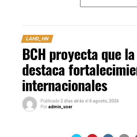
LAHD_HN
BCH proyecta que la 
destaca fortalecimie
internacionales
Publicado
2 días atrás
el
6 agosto, 2026
Por
admin_user