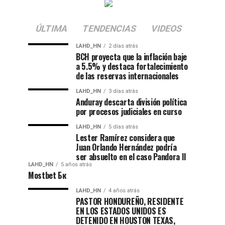
ÚLTIMA
TENDENCIAS
VIDEOS
LAHD_HN
2 días atrás
BCH proyecta que la inflación baje
a 5.5% y destaca fortalecimiento
de las reservas internacionales
LAHD_HN
3 días atrás
Anduray descarta división política
por procesos judiciales en curso
LAHD_HN
5 días atrás
Lester Ramírez considera que
Juan Orlando Hernández podría
ser absuelto en el caso Pandora II
LAHD_HN
5 años atrás
Mostbet Бк
LAHD_HN
4 años atrás
PASTOR HONDUREÑO, RESIDENTE
EN LOS ESTADOS UNIDOS ES
DETENIDO EN HOUSTON TEXAS,