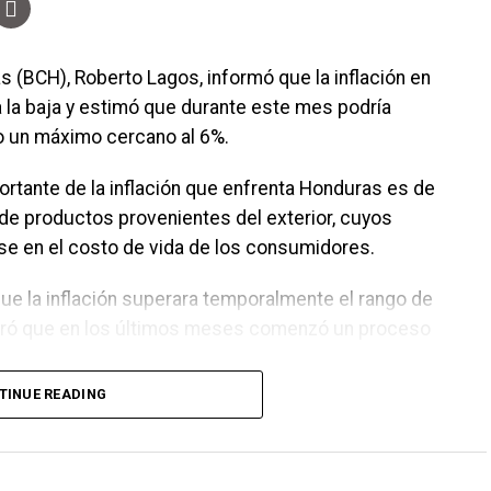
s (BCH), Roberto Lagos, informó que la inflación en
 la baja y estimó que durante este mes podría
o un máximo cercano al 6%.
ortante de la inflación que enfrenta Honduras es de
de productos provenientes del exterior, cuyos
se en el costo de vida de los consumidores.
ue la inflación superara temporalmente el rango de
guró que en los últimos meses comenzó un proceso
TINUE READING
 vimos a junio es que empezó a converger a 5.8% y
.5%”, indicó.