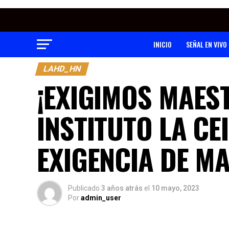
INICIO
SEÑAL EN VIVO
LAHD_HN
¡EXIGIMOS MAES
INSTITUTO LA CE
EXIGENCIA DE M
Publicado
3 años atrás
el
10 mayo, 2023
Por
admin_user