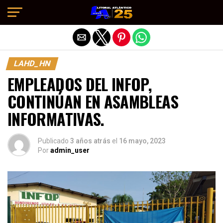
Salir de la versión móvil
LAHD_HN
EMPLEADOS DEL INFOP,
CONTINÚAN EN ASAMBLEAS
INFORMATIVAS.
Publicado
3 años atrás
el
16 mayo, 2023
Por
admin_user