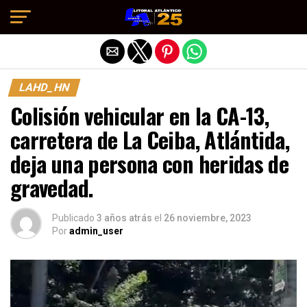
Salir de la versión móvil
LAHD_HN
Colisión vehicular en la CA-13,
carretera de La Ceiba, Atlántida,
deja una persona con heridas de
gravedad.
Publicado
3 años atrás
el
26 noviembre, 2023
Por
admin_user