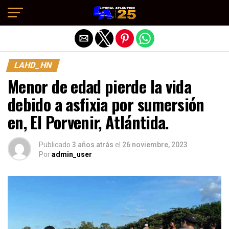
Salir de la versión móvil
LAHD_HN
Menor de edad pierde la vida
debido a asfixia por sumersión
en, El Porvenir, Atlántida.
Publicado
3 años atrás
el
26 noviembre, 2023
Por
admin_user