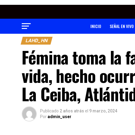
INICIO
SEÑAL EN VIVO
LAHD_HN
Fémina toma la fa
vida, hecho ocurr
La Ceiba, Atlánti
Publicado
2 años atrás
el
9 marzo, 2024
Por
admin_user