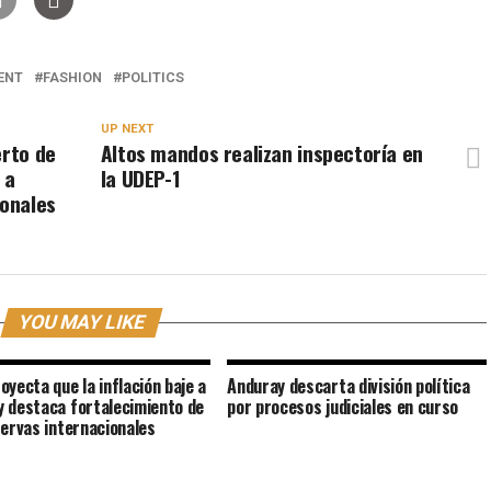
ENT
FASHION
POLITICS
UP NEXT
erto de
Altos mandos realizan inspectoría en
 a
la UDEP-1
ionales
YOU MAY LIKE
oyecta que la inflación baje a
Anduray descarta división política
 destaca fortalecimiento de
por procesos judiciales en curso
servas internacionales