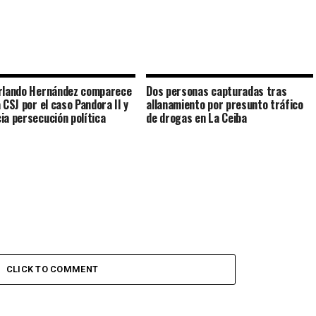
rlando Hernández comparece
Dos personas capturadas tras
 CSJ por el caso Pandora II y
allanamiento por presunto tráfico
ia persecución política
de drogas en La Ceiba
CLICK TO COMMENT