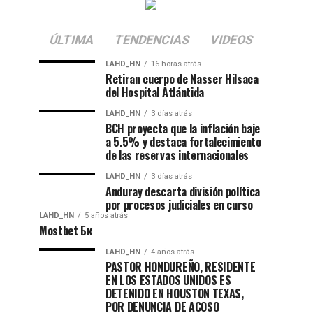
ÚLTIMA
TENDENCIAS
VIDEOS
LAHD_HN
16 horas atrás
Retiran cuerpo de Nasser Hilsaca
del Hospital Atlántida
LAHD_HN
3 días atrás
BCH proyecta que la inflación baje
a 5.5% y destaca fortalecimiento
de las reservas internacionales
LAHD_HN
3 días atrás
Anduray descarta división política
por procesos judiciales en curso
LAHD_HN
5 años atrás
Mostbet Бк
LAHD_HN
4 años atrás
PASTOR HONDUREÑO, RESIDENTE
EN LOS ESTADOS UNIDOS ES
DETENIDO EN HOUSTON TEXAS,
POR DENUNCIA DE ACOSO