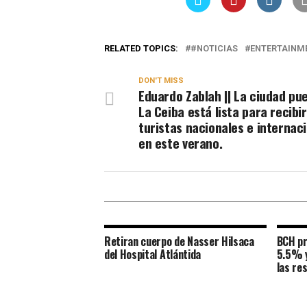
RELATED TOPICS:
#NOTICIAS
ENTERTAINM
DON'T MISS
Eduardo Zablah || La ciudad pu
La Ceiba está lista para recibir
turistas nacionales e internac
en este verano.
Retiran cuerpo de Nasser Hilsaca
BCH pr
del Hospital Atlántida
5.5% y
las re