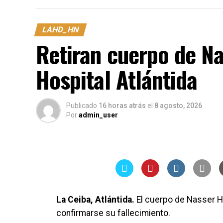
LAHD_HN
Retiran cuerpo de Na
Hospital Atlántida
Publicado
16 horas atrás
el
8 agosto, 2026
Por
admin_user
La Ceiba, Atlántida.
El cuerpo de Nasser Hi
confirmarse su fallecimiento.