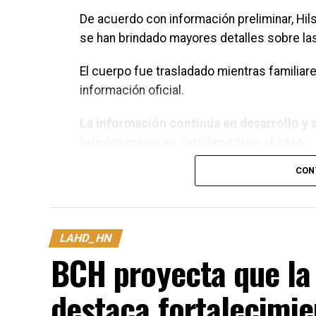
De acuerdo con información preliminar, Hils
se han brindado mayores detalles sobre las
El cuerpo fue trasladado mientras familia
información oficial.
La información continúa en desarrollo y 
brinden mayores detalles sobre el caso.
CON
LAHD_HN
BCH proyecta que la 
destaca fortalecimie