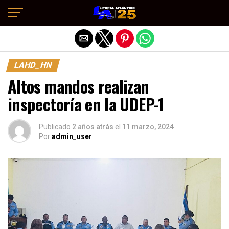
Salir de la versión móvil
LAHD_HN
Altos mandos realizan
inspectoría en la UDEP-1
Publicado
2 años atrás
el
11 marzo, 2024
Por
admin_user