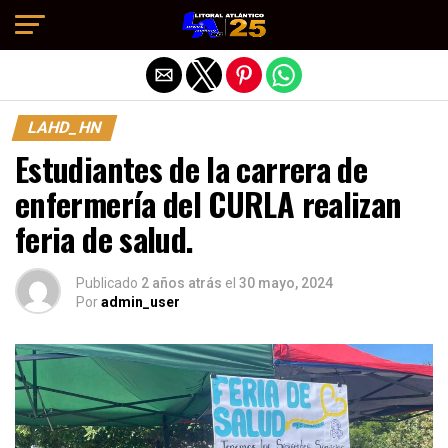
Salir de la versión móvil
LAHD_HN
Estudiantes de la carrera de
enfermería del CURLA realizan
feria de salud.
Publicado
2 años atrás
el
30 mayo, 2024
Por
admin_user