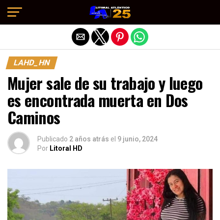
Salir de la versión móvil
LAHD_HN
Mujer sale de su trabajo y luego
es encontrada muerta en Dos
Caminos
Publicado
2 años atrás
el
9 junio, 2024
Por
Litoral HD