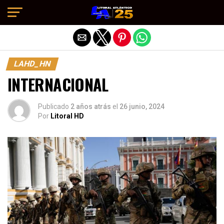
Salir de la versión móvil
LAHD_HN
INTERNACIONAL
Publicado
2 años atrás
el
26 junio, 2024
Por
Litoral HD