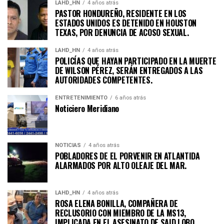
LAHD_HN
4 años atrás
PASTOR HONDUREÑO, RESIDENTE EN LOS
ESTADOS UNIDOS ES DETENIDO EN HOUSTON
TEXAS, POR DENUNCIA DE ACOSO SEXUAL.
LAHD_HN
4 años atrás
POLICÍAS QUE HAYAN PARTICIPADO EN LA MUERTE
DE WILSON PÉREZ, SERÁN ENTREGADOS A LAS
AUTORIDADES COMPETENTES.
ENTRETENIMIENTO
6 años atrás
Noticiero Meridiano
NOTICIAS
4 años atrás
POBLADORES DE EL PORVENIR EN ATLANTIDA
ALARMADOS POR ALTO OLEAJE DEL MAR.
LAHD_HN
4 años atrás
ROSA ELENA BONILLA, COMPAÑERA DE
RECLUSORIO CON MIEMBRO DE LA MS13,
IMPLICADA EN EL ASESINATO DE SAID LOBO.