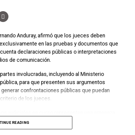
rnando Anduray, afirmó que los jueces deben
e exclusivamente en las pruebas y documentos que
 cuenta declaraciones públicas o interpretaciones
dios de comunicación.
 partes involucradas, incluyendo al Ministerio
República, para que presenten sus argumentos
en generar confrontaciones públicas que puedan
criterio de los jueces.
os judiciales en curso representen una amenaza
ró que los asuntos legales deben resolverse en los
TINUE READING
ferencias o decisiones de carácter político deberán