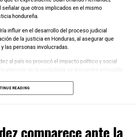
al señalar que otros implicados en el mismo
ticia hondureña.
influir en el desarrollo del proceso judicial
ación de la justicia en Honduras, al asegurar que
 y las personas involucradas.
ez al país no provocó el impacto político y social
 la atención de la ciudadanía se encuentra enfocada
TINUE READING
edio del avance del proceso judicial relacionado
sidente comparece ante la Corte Suprema de Justicia
dez comparece ante la