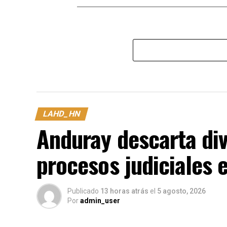
LAHD_HN
Anduray descarta div
procesos judiciales 
Publicado
13 horas atrás
el
5 agosto, 2026
Por
admin_user