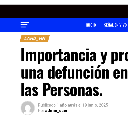
INICIO
SEÑAL EN VIVO
LAHD_HN
Importancia y pr
una defunción en
las Personas.
Publicado
1 año atrás
el
19 junio, 2025
Por
admin_user