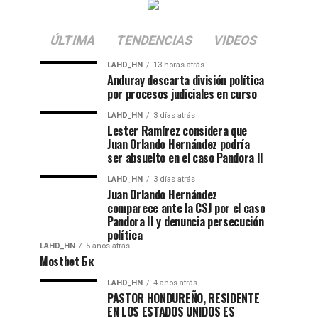
ÚLTIMA
TENDENCIAS
VIDEOS
LAHD_HN
13 horas atrás
Anduray descarta división política
por procesos judiciales en curso
LAHD_HN
3 días atrás
Lester Ramírez considera que
Juan Orlando Hernández podría
ser absuelto en el caso Pandora II
LAHD_HN
3 días atrás
Juan Orlando Hernández
comparece ante la CSJ por el caso
Pandora II y denuncia persecución
política
LAHD_HN
5 años atrás
Mostbet Бк
LAHD_HN
4 años atrás
PASTOR HONDUREÑO, RESIDENTE
EN LOS ESTADOS UNIDOS ES