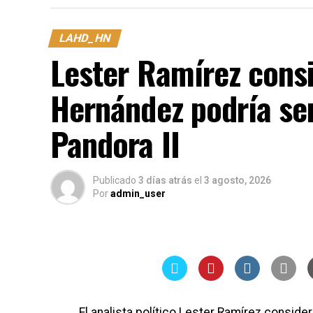
discutirse y definirse en el momento que c
LAHD_HN
Lester Ramírez cons
Hernández podría ser
Pandora II
Publicado
3 días atrás
el
3 agosto, 2026
Por
admin_user
El analista político Lester Ramírez consid