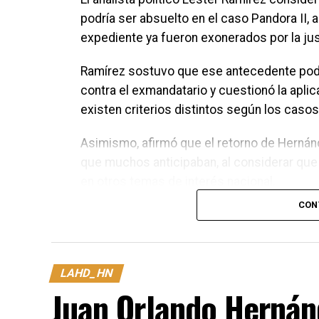
podría ser absuelto en el caso Pandora II, 
expediente ya fueron exonerados por la jus
Ramírez sostuvo que ese antecedente podría 
contra el exmandatario y cuestionó la aplic
existen criterios distintos según los casos
Asimismo, afirmó que el retorno de Hernánd
que muchos anticipaban, al considerar que
en otros temas de interés nacional.
CON
Las declaraciones del analista surgen en m
con el caso Pandora II, en el que el expre
tras su regreso a Honduras.
LAHD_HN
Juan Orlando Hernán