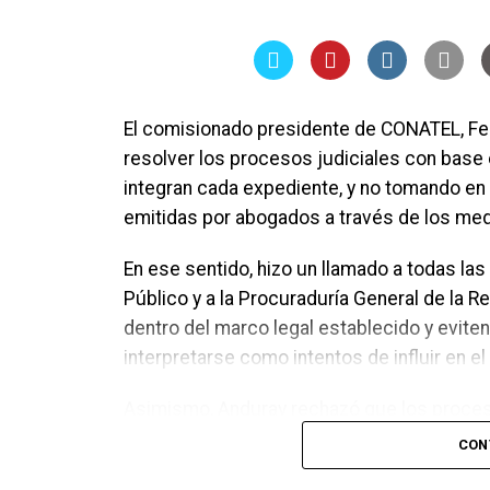
El comisionado presidente de CONATEL, Fe
resolver los procesos judiciales con bas
integran cada expediente, y no tomando en
emitidas por abogados a través de los me
En ese sentido, hizo un llamado a todas las
Público y a la Procuraduría General de la 
dentro del marco legal establecido y evit
interpretarse como intentos de influir en el 
Asimismo, Anduray rechazó que los proces
para la unidad del Partido Nacional. Asegu
CON
tribunales de justicia, mientras que las di