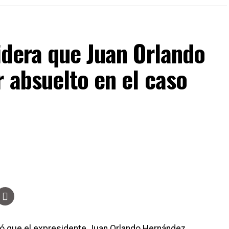
orresponda dentro del proceso electoral.
idera que Juan Orlando
 absuelto en el caso
eró que el expresidente Juan Orlando Hernández