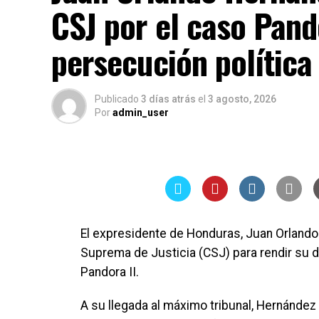
CSJ por el caso Pand
persecución política
Publicado
3 días atrás
el
3 agosto, 2026
Por
admin_user
El expresidente de Honduras, Juan Orlando
Suprema de Justicia (CSJ) para rendir su 
Pandora II.
A su llegada al máximo tribunal, Hernánd