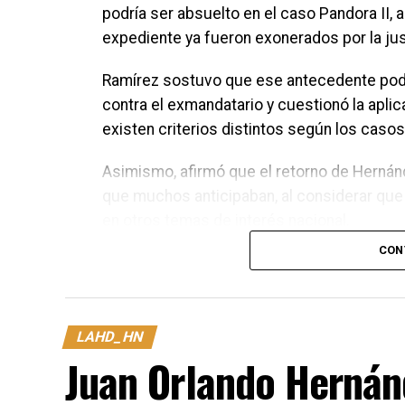
podría ser absuelto en el caso Pandora II, 
expediente ya fueron exonerados por la jus
Ramírez sostuvo que ese antecedente podría 
contra el exmandatario y cuestionó la aplic
existen criterios distintos según los casos
Asimismo, afirmó que el retorno de Hernánd
que muchos anticipaban, al considerar que
en otros temas de interés nacional.
CON
Las declaraciones del analista surgen en m
con el caso Pandora II, en el que el expre
tras su regreso a Honduras.
LAHD_HN
Juan Orlando Hernán