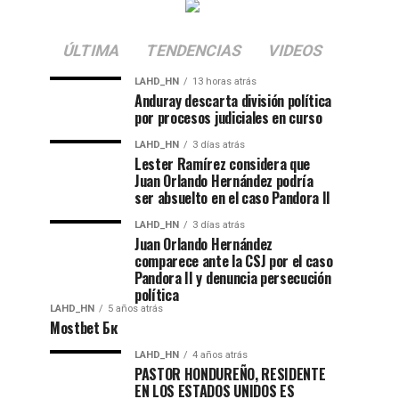
ÚLTIMA
TENDENCIAS
VIDEOS
LAHD_HN
13 horas atrás
Anduray descarta división política
por procesos judiciales en curso
LAHD_HN
3 días atrás
Lester Ramírez considera que
Juan Orlando Hernández podría
ser absuelto en el caso Pandora II
LAHD_HN
3 días atrás
Juan Orlando Hernández
comparece ante la CSJ por el caso
Pandora II y denuncia persecución
política
LAHD_HN
5 años atrás
Mostbet Бк
LAHD_HN
4 años atrás
PASTOR HONDUREÑO, RESIDENTE
EN LOS ESTADOS UNIDOS ES