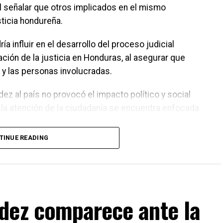
al señalar que otros implicados en el mismo
ticia hondureña.
influir en el desarrollo del proceso judicial
ación de la justicia en Honduras, al asegurar que
 y las personas involucradas.
ez al país no provocó el impacto político y social
 la atención de la ciudadanía se encuentra enfocada
TINUE READING
edio del avance del proceso judicial relacionado
sidente comparece ante la Corte Suprema de Justicia
dez comparece ante la