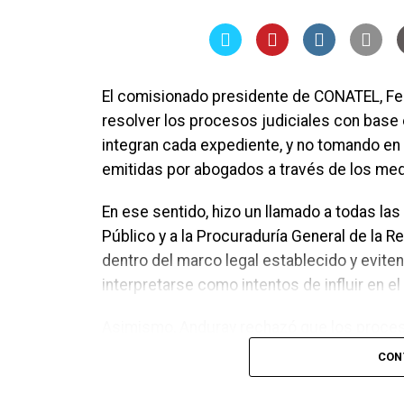
El comisionado presidente de CONATEL, Fe
resolver los procesos judiciales con bas
integran cada expediente, y no tomando en
emitidas por abogados a través de los me
En ese sentido, hizo un llamado a todas las
Público y a la Procuraduría General de la 
dentro del marco legal establecido y evit
interpretarse como intentos de influir en el 
Asimismo, Anduray rechazó que los proces
para la unidad del Partido Nacional. Asegu
CON
tribunales de justicia, mientras que las di
discutirse y definirse en el momento que c