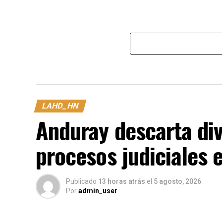
LAHD_HN
Anduray descarta div
procesos judiciales 
Publicado
13 horas atrás
el
5 agosto, 2026
Por
admin_user