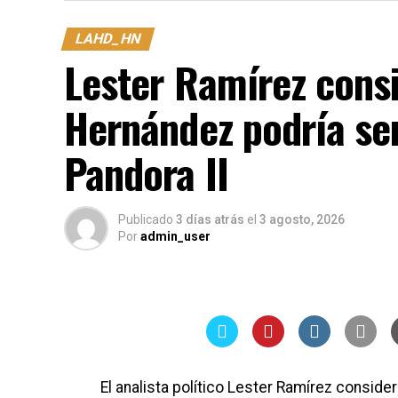
LAHD_HN
Lester Ramírez cons
Hernández podría ser
Pandora II
Publicado
3 días atrás
el
3 agosto, 2026
Por
admin_user
El analista político Lester Ramírez consid