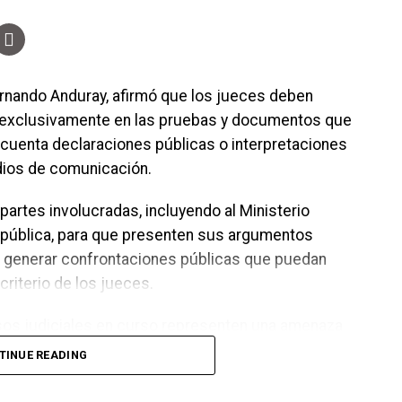
rnando Anduray, afirmó que los jueces deben
e exclusivamente en las pruebas y documentos que
 cuenta declaraciones públicas o interpretaciones
dios de comunicación.
 partes involucradas, incluyendo al Ministerio
República, para que presenten sus argumentos
en generar confrontaciones públicas que puedan
criterio de los jueces.
os judiciales en curso representen una amenaza
ró que los asuntos legales deben resolverse en los
TINUE READING
ferencias o decisiones de carácter político deberán
orresponda dentro del proceso electoral.