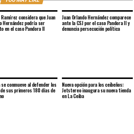
YOU MAY LIKE
 Ramírez considera que Juan
Juan Orlando Hernández comparece
o Hernández podría ser
ante la CSJ por el caso Pandora II y
to en el caso Pandora II
denuncia persecución política
 se conmueve al defender los
Nueva opción para los ceibeños:
 de sus primeros 180 días de
Jetstereo inaugura su nueva tienda
no
en La Ceiba