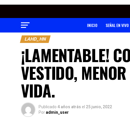
INICIO
SEÑAL EN VIVO
LAHD_HN
¡LAMENTABLE! CO
VESTIDO, MENOR 
VIDA.
Publicado
4 años atrás
el
25 junio, 2022
Por
admin_user