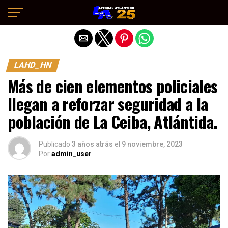
Salir de la versión móvil
LAHD_HN
Más de cien elementos policiales
llegan a reforzar seguridad a la
población de La Ceiba, Atlántida.
Publicado
3 años atrás
el
9 noviembre, 2023
Por
admin_user