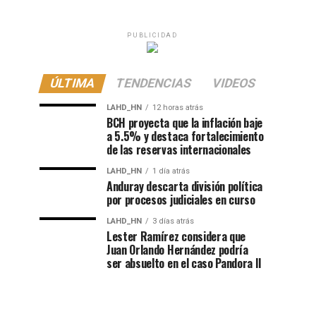
PUBLICIDAD
ÚLTIMA
TENDENCIAS
VIDEOS
LAHD_HN
12 horas atrás
BCH proyecta que la inflación baje
a 5.5% y destaca fortalecimiento
de las reservas internacionales
LAHD_HN
1 día atrás
Anduray descarta división política
por procesos judiciales en curso
LAHD_HN
3 días atrás
Lester Ramírez considera que
Juan Orlando Hernández podría
ser absuelto en el caso Pandora II