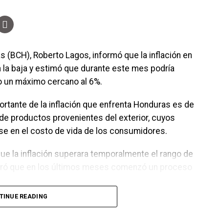
s (BCH), Roberto Lagos, informó que la inflación en
 la baja y estimó que durante este mes podría
o un máximo cercano al 6%.
ortante de la inflación que enfrenta Honduras es de
de productos provenientes del exterior, cuyos
se en el costo de vida de los consumidores.
ue la inflación superara temporalmente el rango de
guró que en los últimos meses comenzó un proceso
TINUE READING
 vimos a junio es que empezó a converger a 5.8% y
.5%”, indicó.