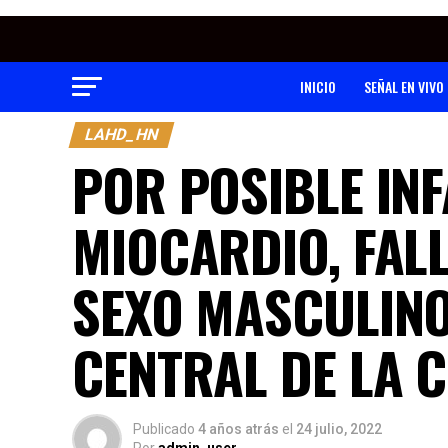
INICIO
SEÑAL EN VIVO
LAHD_HN
POR POSIBLE IN
MIOCARDIO, FAL
SEXO MASCULINO
CENTRAL DE LA C
Publicado
4 años atrás
el
24 julio, 2022