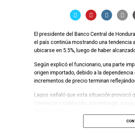
El presidente del Banco Central de Hondura
el país continúa mostrando una tendencia a
ubicarse en 5.5%, luego de haber alcanzad
Según explicó el funcionario, una parte imp
origen importado, debido a la dependencia 
incrementos de precio terminan reflejándo
Lagos señaló que esta situación provocó q
tolerancia establecido; sin embargo, ase
de desaceleración.
CON
“Subió hasta una tasa de 6%. Ahora lo que
probablemente este mes se encuentre en 5