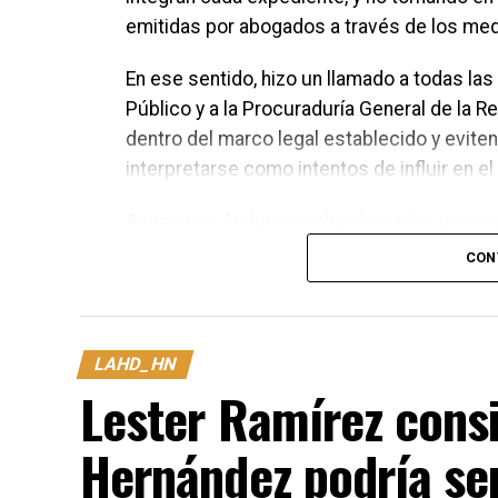
emitidas por abogados a través de los me
En ese sentido, hizo un llamado a todas las
Público y a la Procuraduría General de la 
dentro del marco legal establecido y evit
interpretarse como intentos de influir en el 
Asimismo, Anduray rechazó que los proces
para la unidad del Partido Nacional. Asegu
CON
tribunales de justicia, mientras que las di
discutirse y definirse en el momento que c
LAHD_HN
Lester Ramírez cons
Hernández podría ser