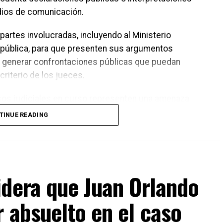
dios de comunicación.
 partes involucradas, incluyendo al Ministerio
República, para que presenten sus argumentos
en generar confrontaciones públicas que puedan
criterio de los jueces.
os judiciales en curso representen una amenaza
ró que los asuntos legales deben resolverse en los
TINUE READING
ferencias o decisiones de carácter político deberán
orresponda dentro del proceso electoral.
idera que Juan Orlando
 absuelto en el caso