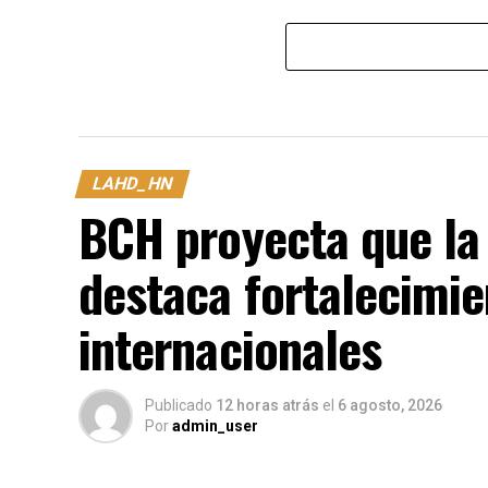
LAHD_HN
BCH proyecta que la 
destaca fortalecimie
internacionales
Publicado
12 horas atrás
el
6 agosto, 2026
Por
admin_user