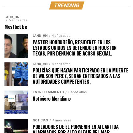
TRENDING
LAHD_HN
5 años atrás
Mostbet Бк
LAHD_HN
4 años atrás
PASTOR HONDUREÑO, RESIDENTE EN LOS
ESTADOS UNIDOS ES DETENIDO EN HOUSTON
TEXAS, POR DENUNCIA DE ACOSO SEXUAL.
LAHD_HN
4 años atrás
POLICÍAS QUE HAYAN PARTICIPADO EN LA MUERTE
DE WILSON PÉREZ, SERÁN ENTREGADOS A LAS
AUTORIDADES COMPETENTES.
ENTRETENIMIENTO
6 años atrás
Noticiero Meridiano
NOTICIAS
4 años atrás
POBLADORES DE EL PORVENIR EN ATLANTIDA
ALARMADOS POR ALTO OLEAJE DEL MAR.